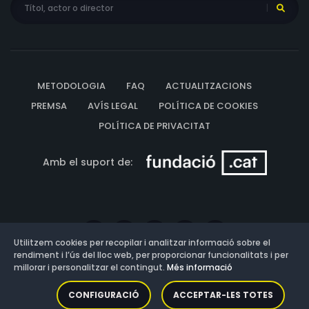
METODOLOGIA
FAQ
ACTUALITZACIONS
PREMSA
AVÍS LEGAL
POLÍTICA DE COOKIES
POLÍTICA DE PRIVACITAT
Amb el suport de:
Utilitzem cookies per recopilar i analitzar informació sobre el
rendiment i l’ús del lloc web, per proporcionar funcionalitats i per
millorar i personalitzar el contingut.
Més informació
Versió: 3.13.0.202607011342
CONFIGURACIÓ
ACCEPTAR-LES TOTES