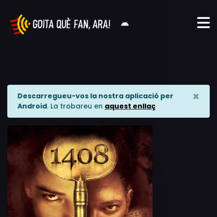
×
Descarregueu-vos la nostra aplicació per
Android
. La trobareu en
aquest enllaç