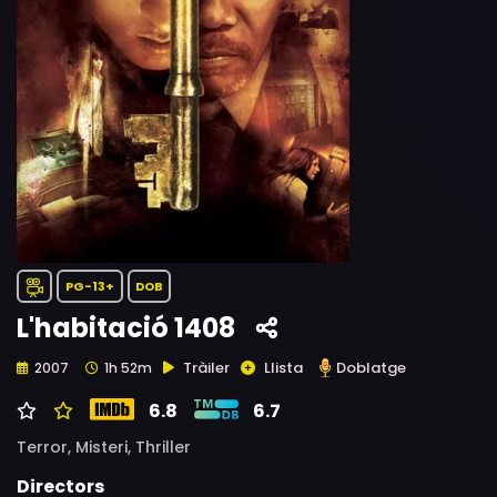
PG-13+
DOB
L'habitació 1408
Tràiler
Llista
Doblatge
2007
1h 52m
6.8
6.7
Terror,
Misteri,
Thriller
Directors