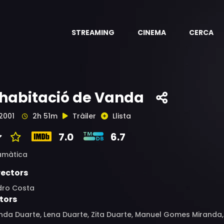
STREAMING
CINEMA
CERCA
'habitació de Vanda
2001
2h 51m
Tràiler
Llista
7.0
6.7
amàtica
rectors
dro Costa
tors
da Duarte, Lena Duarte, Zita Duarte, Manuel Gomes Miranda, 