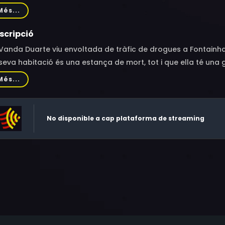
quelina Barros, Paulo Jorge Gonçalves, António Semedo More
Més...
ixão
scripció
Vanda Duarte viu envoltada de tràfic de drogues a Fontainha
seva habitació és una estança de mort, tot i que ella té una gran
Més...
No disponible a cap plataforma de streaming