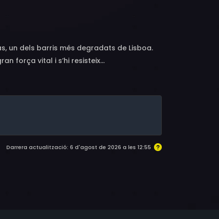
no, Paulo Nunes, Pedro Lanban, Fernando
s, un dels barris més degradats de Lisboa.
 força vital i s’hi resisteix...
Darrera actualització: 6 d'agost de 2026 a les 12:55