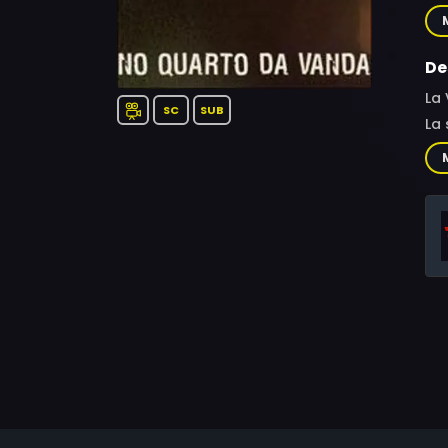
Mi
Pa
De
La 
SC
SUB
La 