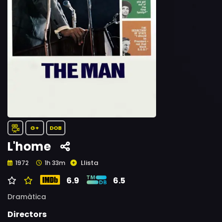
G+
DOB
L'home
Llista
1972
1h 33m
6.9
6.5
Dramàtica
Directors