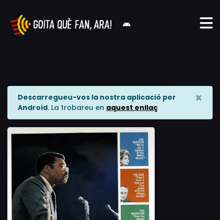
×
Descarregueu-vos la nostra aplicació per
Android
. La trobareu en
aquest enllaç