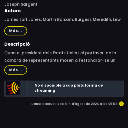
Joseph Sargent
Actors
James Earl Jones, Martin Balsam, Burgess Meredith, Lew
Ayres, William Windom, Barbara Rush, Georg Stanford
Més...
Brown, Janet MacLachlan, Martin E. Brooks, Simon Scott,
Patric Knowles, Robert DoQui, Anne Seymour, Jack Benny,
Descripció
Edward Faulkner, Gilbert Green, Lew Brown, Philip
Quan el president dels Estats Units i el portaveu de la
Bourneuf, Reginald Fenderson, Elizabeth Ross, Barry
cambra de representants moren a l'esfondrar-se un
Russo, Garry Walberg, Ted Hartley, Charles Lampkin,
edifici, el vicepresident declina accedir a la presidència
Més...
Lawrence Cook, Vince Howard, Leonard Stone, Howard K.
per motius de salut. Aleshores, el president del Senat es
Smith, Bill Lawrence
converteix en el primer home negre que ocupa el
No disponible a cap plataforma de
Despatx Oval.
streaming
Darrera actualització: 4 d'agost de 2026 a les 05:54