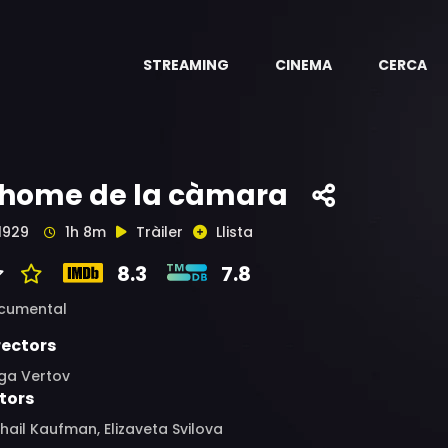
STREAMING
CINEMA
CERCA
'home de la càmara
1929
1h 8m
Tràiler
Llista
8.3
7.8
cumental
rectors
iga Vertov
tors
hail Kaufman, Elizaveta Svilova