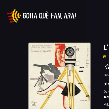
L
Do
Di
Dz
Ac
Mik