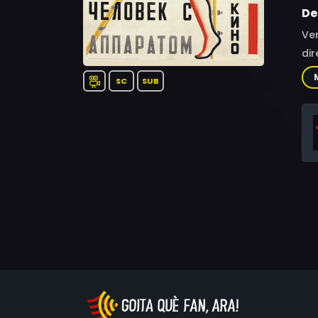
De
Ver
dir
SC
SUB