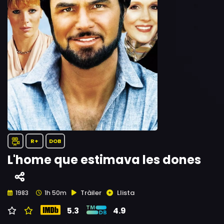
R+
DOB
L'home que estimava les dones
Tràiler
Llista
1983
1h 50m
5.3
4.9