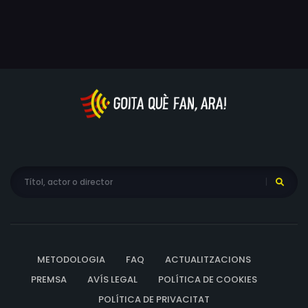
de la seva addicció a les dones, apareix al seu camí la
Landis, Sheila Ryan, Lori Scott, Susan Mechsner, Mayra
fogosa i bellíssima esposa d'un magnat de Texas que
Fornos, Jeri Gaile, Mary Steele, Chanelle Lea, Paula Jones,
vol enganyar el seu marit gelós.
Maureen O'Connor, Ellyn Stern, Sondra Theodore,
Tamara Barkley, Ben Powers
METODOLOGIA
FAQ
ACTUALITZACIONS
PREMSA
AVÍS LEGAL
POLÍTICA DE COOKIES
POLÍTICA DE PRIVACITAT