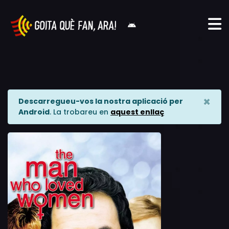
×
Descarregueu-vos la nostra aplicació per
Android
. La trobareu en
aquest enllaç