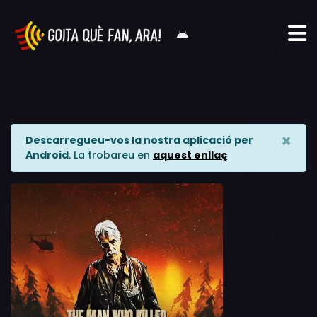
×
Descarregueu-vos la nostra aplicació per
Android
. La trobareu en
aquest enllaç