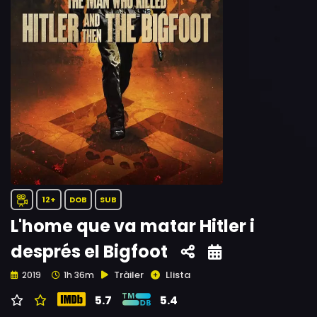
12+
DOB
SUB
L'home que va matar Hitler i
després el Bigfoot
Tràiler
Llista
2019
1h 36m
5.7
5.4