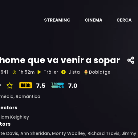
STREAMING
CINEMA
CERCA
'home que va venir a sopar
1941
1h 52m
Tràiler
Llista
Doblatge
7.5
7.0
mèdia,
Romàntica
rectors
liam Keighley
tors
te Davis, Ann Sheridan, Monty Woolley, Richard Travis, Jimmy D