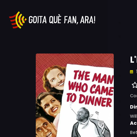
L
Co
Di
Wil
Ac
Bet