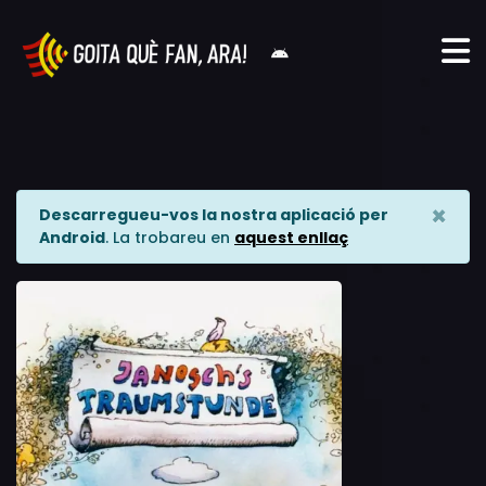
×
Descarregueu-vos la nostra aplicació per
Android
. La trobareu en
aquest enllaç