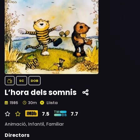
SC
DOB
L’hora dels somnis
Llista
1986
30m
7.5
7.7
Animació,
Infantil,
Familiar
Directors