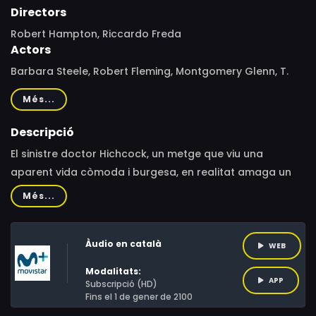
Directors
Robert Hampton, Riccardo Freda
Actors
Barbara Steele, Robert Fleming, Montgomery Glenn, T.
Fitzgerald, Silvano Tranquilli, Spencer Williams, Harriet
Més...
Medin, Maria Teresa Vianello, Robert Flemyng, Lamberto
Antinori, Aldo Cristiani, Evaristo Signorini, Giovanni
Descripció
Querrel, Vera Drudi, Al Christianson, Neil Robinson,
El sinistre doctor Hichcock, un metge que viu una
Howard Nelson Rubien
aparent vida còmoda i burgesa, en realitat amaga un
secret que només comparteix amb la seva criada i la
Més...
seva esposa: la necrofília. En un dels seus jocs eròtics
habituals, en què narcotitza la seva esposa
Àudio en català
WEB
Modalitats:
APP
Subscripció (HD)
Fins el 1 de gener de 2100