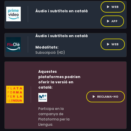
WEB
Àudio i subtítols en català
APP
Àudio i subtítols en català
WEB
Modalitats:
Subscripció (HD)
Aquestes
plataformes podrien
oferir la versió en
català:
RECLAMA-HO
Participa en la
campanya de
Plataforma per la
Llengua.