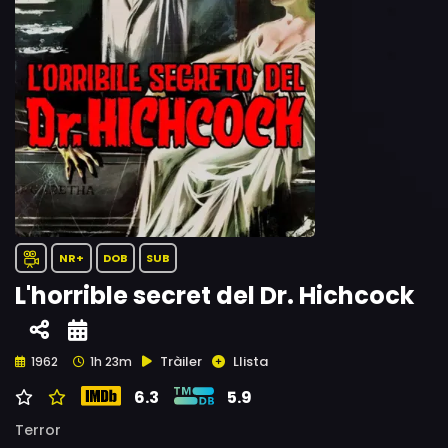
NR+
DOB
SUB
L'horrible secret del Dr. Hichcock
Tràiler
Llista
1962
1h 23m
6.3
5.9
Terror