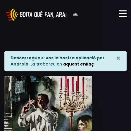
×
Descarregueu-vos la nostra aplicació per
Android
. La trobareu en
aquest enllaç