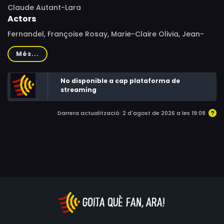
Claude Autant-Lara
Actors
Fernandel, Françoise Rosay, Marie-Claire Olivia, Jean-
Roger Caussimon, Nane Germon, Didier d'Yd, Lud
Més...
Germain, Jacques Charon, Andrée Vialla, Julien Carette,
Grégoire Aslan, Robert Berri, André Cheff, André Dalibert,
No disponible a cap plataforma de
Yves Montand, Manuel Gary, René Lefèvre-Bel
streaming
Darrera actualització: 2 d'agost de 2026 a les 19:08