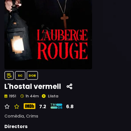
SC
DOB
L'hostal vermell
Llista
1951
1h 44m
7.2
6.8
Comèdia,
Crims
Directors