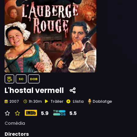
SC
DOB
L'hostal vermell
Tràiler
Llista
Doblatge
2007
1h 30m
5.9
5.5
Comèdia
Directors