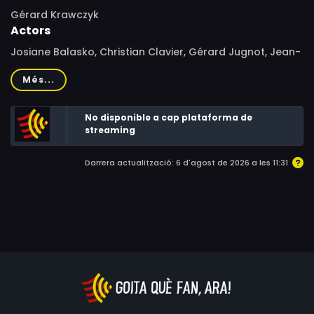
Gérard Krawczyk
Actors
Josiane Balasko, Christian Clavier, Gérard Jugnot, Jean-
Baptiste Maunier, Sylvie Joly, Anne Girouard, Urbain
Més...
Cancelier, Jean-Christophe Bouvet, Laurent Gamelon,
Juliette Lamboley, Fred Epaud, François-Xavier
No disponible a cap plataforma de
Demaison, Christian Bujeau, Olivier Saladin, Igor Skreblin,
streaming
Jan Rouiller
Darrera actualització: 6 d'agost de 2026 a les 11:31