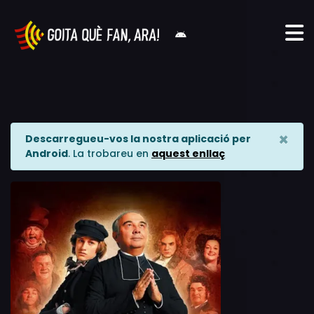
×
Descarregueu-vos la nostra aplicació per
Android
. La trobareu en
aquest enllaç