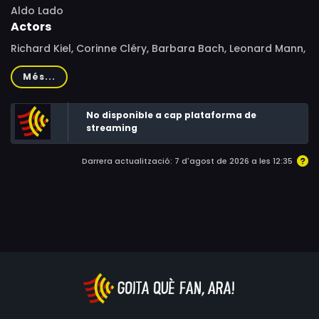
Aldo Lado
Actors
Richard Kiel, Corinne Cléry, Barbara Bach, Leonard Mann,
Arthur Kennedy, Ivan Rassimov, Massimo Serato, Marco
Més...
Yeh, Venantino Venantini, Vito Fornari, José Quaglio,
Attilio Duse, Ottaviano Dell'Acqua, Larry Dolgin, Hal
No disponible a cap plataforma de
Yamanouchi, Milla Johansson
streaming
Darrera actualització: 7 d'agost de 2026 a les 12:35