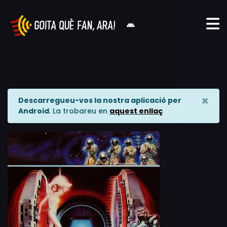
×
Descarregueu-vos la nostra aplicació per
Android
. La trobareu en
aquest enllaç