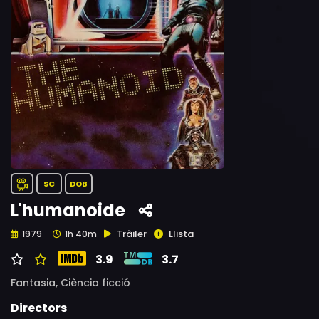
SC
DOB
L'humanoide
Tràiler
Llista
1979
1h 40m
3.9
3.7
Fantasia,
Ciència ficció
Directors