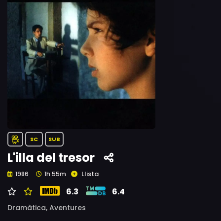
SC
SUB
L'illa del tresor
Llista
1986
1h 55m
6.3
6.4
Dramàtica,
Aventures