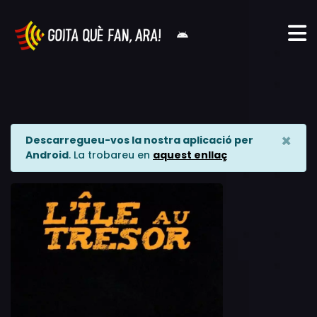
×
Descarregueu-vos la nostra aplicació per
Android
. La trobareu en
aquest enllaç