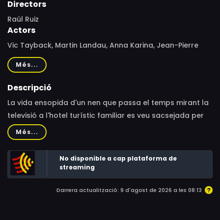
Directors
Raúl Ruiz
Actors
Vic Tayback, Martin Landau, Anna Karina, Jean-Pierre
Léaud, Sheila, Lou Castel, Jean-François Stévenin, Yves
Més...
Afonso, Jeffrey Kime, Michel Ferber, Pedro Armendáriz Jr.,
Charles Schmitt, Tony Jessen, Melvil Poupaud, Marques
Descripció
D'Arede
La vida ensopida d'un nen que passa el temps mirant la
televisió a l'hotel turístic familiar es veu sacsejada per
un seguit d'adults, a la recerca d'un tresor, que
Més...
estimulen la seva fantasia.
No disponible a cap plataforma de
streaming
Darrera actualització: 9 d'agost de 2026 a les 08:13