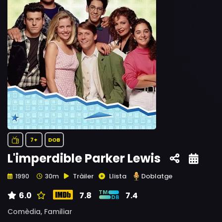
7+
DOB
L'imperdible Parker Lewis
Tràiler
Llista
Doblatge
1990
30m
6.0
7.8
7.4
Comèdia,
Familiar