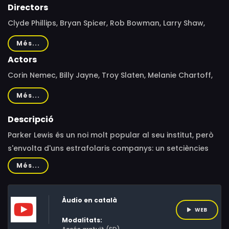
Directors
Clyde Phillips, Bryan Spicer, Rob Bowman, Larry Shaw,
Jeffrey Melman, Max Tash, Mike Finney, Andy Tennant,
Més...
Mark Jean
Actors
Corin Nemec, Billy Jayne, Troy Slaten, Melanie Chartoff,
Maia Brewton, Abraham Benrubi, Timothy Stack, Mary
Més...
Ellen Trainor, John Pinette, Jennifer Guthrie
Descripció
Parker Lewis és un noi molt popular al seu institut, però
s'envolta d'uns estrafolaris companys: un setciències
amb ulleres de cul de got i un rocker incombustible.
Més...
Àudio en català
WEB
Modalitats: