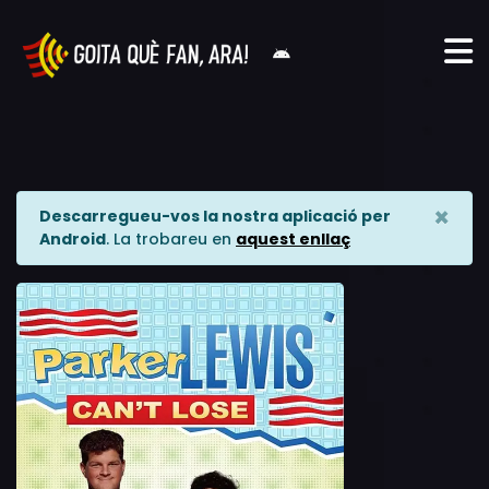
×
Descarregueu-vos la nostra aplicació per
Android
. La trobareu en
aquest enllaç