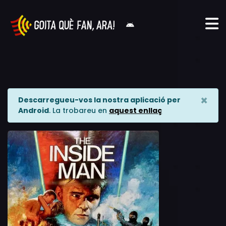
×
Descarregueu-vos la nostra aplicació per
Android
. La trobareu en
aquest enllaç