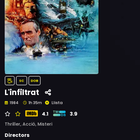
SC
DOB
L'infiltrat
Llista
1984
1h 35m
4.1
3.9
Thriller,
Acció,
Misteri
Directors