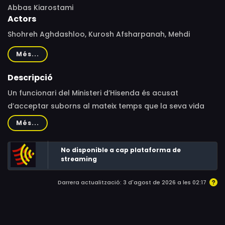
Abbas Kiarostami
Actors
Shohreh Aghdashloo, Kurosh Afsharpanah, Mehdi
Montazar, Mostafa Tari, Hashem Arkan, Mohamed-
Més...
Bagher Tavakoh, Tahnaz Esmaili, Bennoosh Rodpoor
Descripció
Un funcionari del Ministeri d’Hisenda és acusat
d’acceptar suborns al mateix temps que la seva vida
matrimonial s’ensorra.
Més...
No disponible a cap plataforma de
streaming
Darrera actualització: 3 d'agost de 2026 a les 02:17