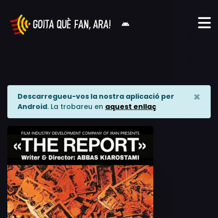
×
Descarregueu-vos la nostra aplicació per
Android
. La trobareu en
aquest enllaç