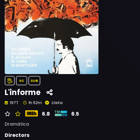
SC
SUB
L'informe
Llista
1977
1h 52m
6.8
6.5
Dramàtica
Directors