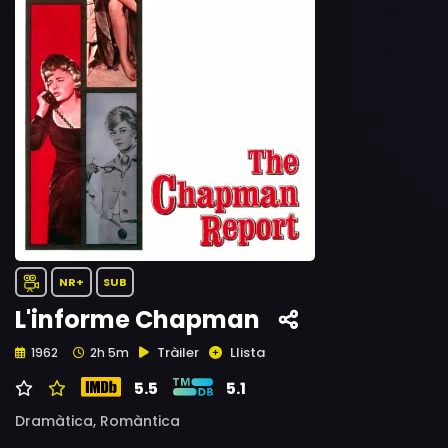
NR+
SUB
L'informe Chapman
Tràiler
Llista
1962
2h 5m
5.5
5.1
Dramàtica,
Romàntica