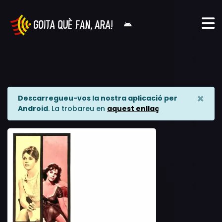
×
Descarregueu-vos la nostra aplicació per
Android
. La trobareu en
aquest enllaç