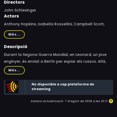
Directors
John Schlesinger
Actors
Anthony Hopkins, Isabella Rossellini, Campbell Scott,
Ronald Nitschke, James Grant, Jeremy Sinden, Richard
Més...
Durden, Hart Bochner, Corey Johnson, Lena Lessing,
Dana Golombek, Susanne Jansen, Christine Gerlach,
Descripció
Ludger Pistor, Meret Becker, Jessika Cardinahl, Hans
Durant la Segona Guerra Mundial, en Leonard, un jove
Martin Stier, Richard Good, Christiane Flegel, Klaus-
enginyer, és enviat a Berlín per espiar els russos. Allà,
Jürgen Steinmann, Rupert Chetwynd, Friedrich Solms-
s'enamora d'una misteriosa dona...
Més...
Baruth
No disponible a cap plataforma de
streaming
Darrera actualització: 7 d'agost de 2026 a les 20:11