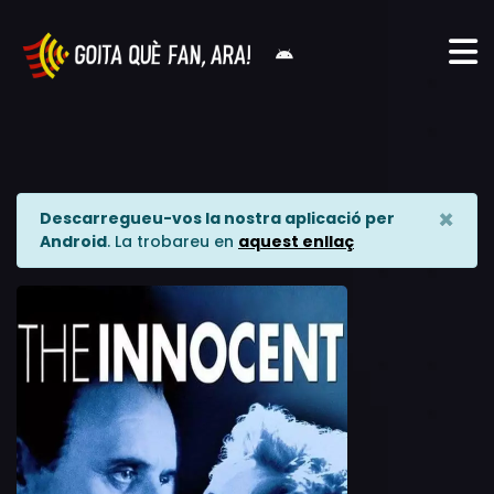
×
Descarregueu-vos la nostra aplicació per
Android
. La trobareu en
aquest enllaç