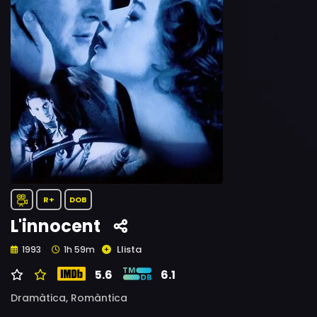
R+
DOB
L'innocent
Llista
1993
1h 59m
5.6
6.1
Dramàtica,
Romàntica