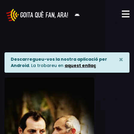
×
Descarregueu-vos la nostra aplicació per
Android
. La trobareu en
aquest enllaç