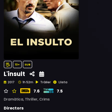
13+
SUB
L'insult
Tràiler
Llista
2017
1h 52m
7.6
7.5
Dramàtica,
Thriller,
Crims
Directors