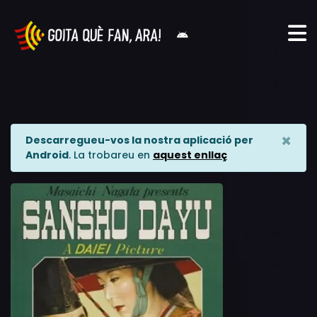
×
Descarregueu-vos la nostra aplicació per
Android
. La trobareu en
aquest enllaç