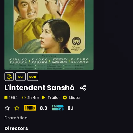
SC
SUB
L'intendent Sanshô
Tràiler
Llista
1954
2h 4m
8.3
8.1
Dramàtica
Directors