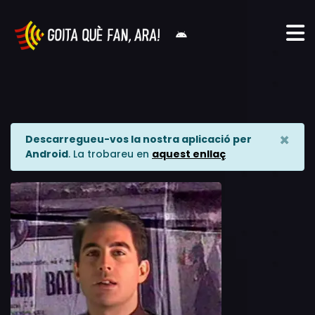
×
Descarregueu-vos la nostra aplicació per
Android
. La trobareu en
aquest enllaç