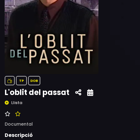
TP
DOB
L'oblit del passat
Llista
Documental
Descripció