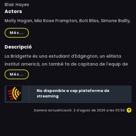
Blair Hayes
Actors
Molly Hagan, Mia Rose Frampton, Boti Bliss, Simone Bailly,
Chris Ufland, Madalyn Horcher, Michele Weaver, Dillon
Més...
James, Eric Curtis Johnson, Adrian Sparks, Loren Azlein,
Judy Durkin, Jana Nawartschi
Descripció
La Bridgette és una estudiant d'Edgington, un elitista
institut americà, on també fa de capitana de l'equip de
lacrosse. Quan la Bridgette comença a suspendre
Més...
assignatures, el director l'expulsa de l'equip
temporalment fins que millori les notes. Alhora, una
No disponible a cap plataforma de
professora que estava en excedència es reincorpora a
streaming
la feina i comença a tenir un interès malaltís per ajudar
Darrera actualització: 2 d'agost de 2026 a les 03:50
la Bridgette. Això desencadena una sèrie d'incidents que
posen en perill el futur de la Bridgette i destapen el
tèrbol passat de la professora.