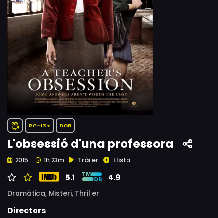
PG-13+
DOB
L'obsessió d'una professora
Tràiler
Llista
2015
1h 23m
5.1
4.9
Dramàtica,
Misteri,
Thriller
Directors