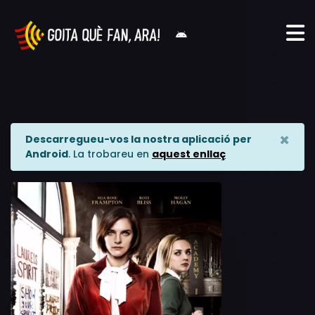
×
Descarregueu-vos la nostra aplicació per
Android
. La trobareu en
aquest enllaç