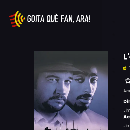
L
Ac
Di
Ji
Ac
Jim