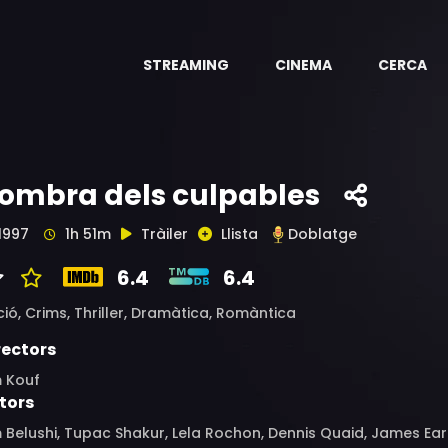
STREAMING
CINEMA
CERCA
'ombra dels culpables
1997
1h 51m
Tràiler
Llista
Doblatge
6.4
6.4
ció,
Crims,
Thriller,
Dramàtica,
Romàntica
rectors
m Kouf
tors
 Belushi, Tupac Shakur, Lela Rochon, Dennis Quaid, James Earl