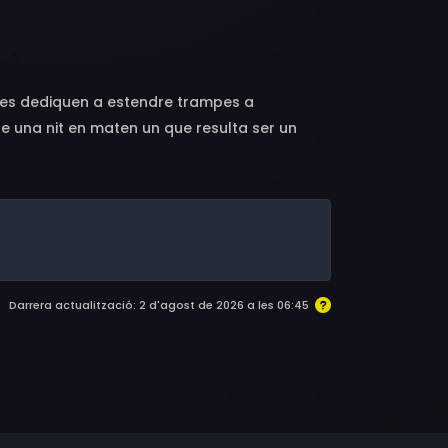
 Greenquist, James Handy, Victor Love,
ister Jr., Robert Apisa, Deborah Rennard,
) es dediquen a estendre trampes a
ue una nit en maten un que resulta ser un
ixen fer-se càrrec de la investigació i
, així creuen que han trobat l'home ideal en
Darrera actualització: 2 d'agost de 2026 a les 06:45