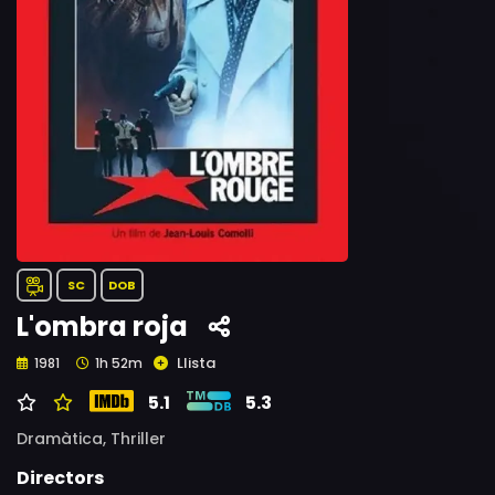
SC
DOB
L'ombra roja
Llista
1981
1h 52m
5.1
5.3
Dramàtica,
Thriller
Directors