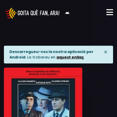
×
Descarregueu-vos la nostra aplicació per
Android
. La trobareu en
aquest enllaç