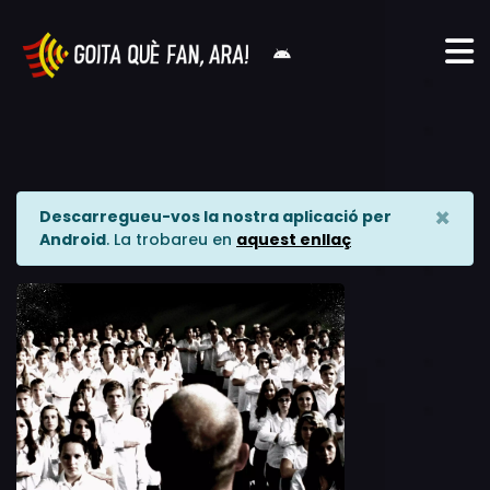
×
Descarregueu-vos la nostra aplicació per
Android
. La trobareu en
aquest enllaç