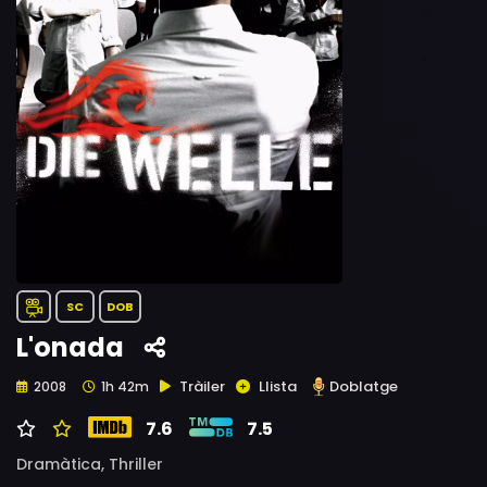
SC
DOB
L'onada
Tràiler
Llista
Doblatge
2008
1h 42m
7.6
7.5
Dramàtica,
Thriller