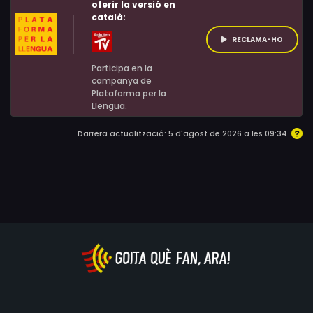
les masses.
oferir la versió en
català:
RECLAMA-HO
Participa en la
campanya de
Plataforma per la
Llengua.
Darrera actualització: 5 d'agost de 2026 a les 09:34