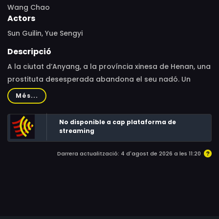
Wang Chao
Actors
Sun Guilin, Yue Sengyi
Descripció
A la ciutat d’Anyang, a la província xinesa de Henan, una
prostituta desesperada abandona el seu nadó. Un
obrer a l’atur es fa càrrec del nen, però el pare biològic,
Més...
un gàngster local, surt a la seva recerca, ja que pateix
una malaltia terminal i vol que sigui el seu hereu.
No disponible a cap plataforma de
streaming
Darrera actualització: 4 d'agost de 2026 a les 11:20