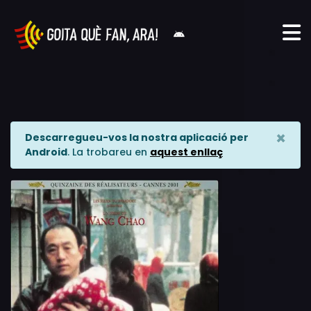
×
Descarregueu-vos la nostra aplicació per
Android
. La trobareu en
aquest enllaç