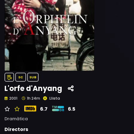
SC
SUB
L'orfe d'Anyang
Llista
2001
1h 24m
6.7
6.5
Dramàtica
Directors