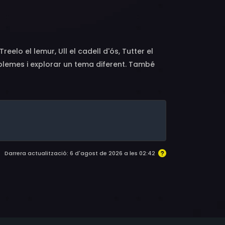
eelo el lemur, Ull el cadell d'ós, Tutter el
problemes i explorar un tema diferent. També
històries i canta cançons de bressol.
Darrera actualització: 6 d'agost de 2026 a les 02:42