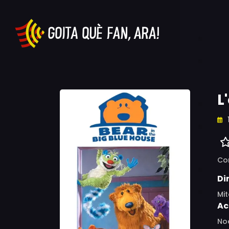
L
Co
Di
Mit
Ac
Noe