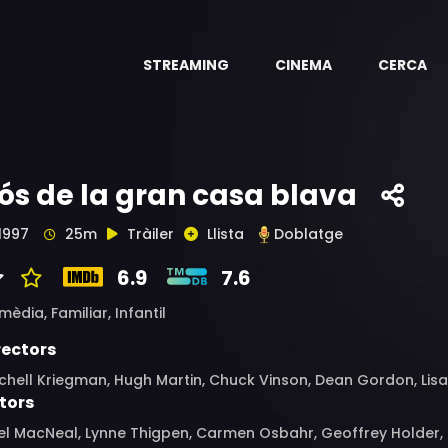
STREAMING
CINEMA
CERCA
'ós de la gran casa blava
1997
25m
Tràiler
Llista
Doblatge
6.9
7.6
mèdia,
Familiar,
Infantil
rectors
chell Kriegman, Hugh Martin, Chuck Vinson, Dean Gordon, Lis
tors
l MacNeal, Lynne Thigpen, Carmen Osbahr, Geoffrey Holder, Ty