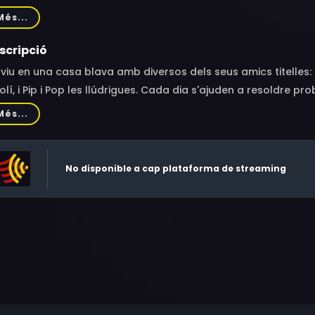
ra Mooney
Més...
scripció
viu en una casa blava amb diversos dels seus amics titelles: Tr
olí, i Pip i Pop les llúdrigues. Cada dia s'ajuden a resoldre 
int parla amb els seus altres amics, com Ombra, que explica 
Més...
No disponible a cap plataforma de streaming