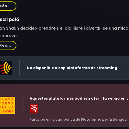
an, Emma Tate, Jack Paulson, Sean Connolly, Henry Burton, 
Més...
es, Stanley Unwin, Nick Park
scripció
n Shaun decideix prendre’s el dia lliure i divertir-se una mic
sperava.
Més...
No disponible a cap plataforma de streaming
Aquestes plataformes podrien oferir la versió en c
Participa en la campanya de Plataforma per la Llengua.