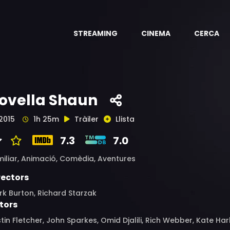
STREAMING
CINEMA
CERCA
'ovella Shaun
2015
1h 25m
Tràiler
Llista
7.3
7.0
iliar,
Animació,
Comèdia,
Aventures
rectors
k Burton, Richard Starzak
tors
tin Fletcher, John Sparkes, Omid Djalili, Rich Webber, Kate H