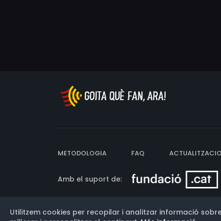
METODOLOGIA
FAQ
ACTUALITZACI
Amb el suport de:
Utilitzem cookies per recopilar i analitzar informació sobre
Versió: 3.13.0.202607011342