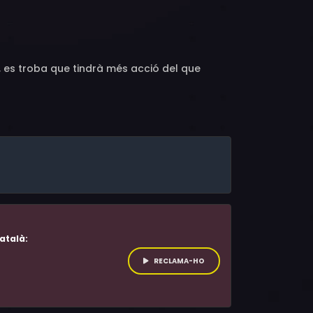
Dhimant Vyas, Sophie Laughton, Nia Medi
a, es troba que tindrà més acció del que
atalà:
RECLAMA-HO