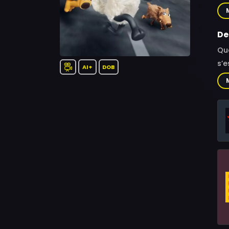
Nym
Jam
De
Qua
s’e
AI+
DOB