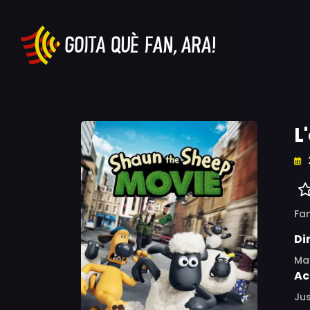
L
Fam
Di
Mar
Ac
Jus