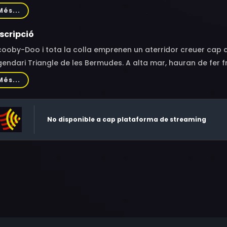
lurg, Kathy Najimy, Arsenio Hall, Dan Castellaneta
Més...
scripció
cooby-Doo i tota la colla emprenen un aterridor creuer cap a
gendari Triangle de les Bermudes. A alta mar, hauran de fer 
rates fantasmes que els encanta enfonsar creuers a canonad
Més...
n els pirates segresten els pares d'en Fred. Si l'Scooby-Do
est misteri marítim, els llançaran al mar i es convertiran en 
nció, navegants: pirates a la vista!
No disponible a cap plataforma de streaming