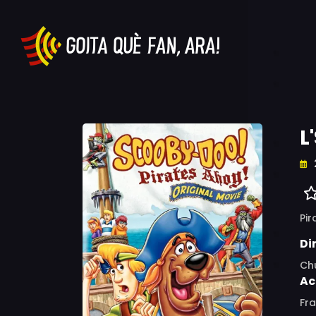
L
Pir
Di
Ch
Ac
Fra