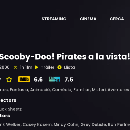
STREAMING
CINEMA
CERCA
'Scooby-Doo! Pirates a la vista
2006
1h 11m
Tràiler
Llista
6.6
7.5
ates,
Fantasia,
Animació,
Comèdia,
Familiar,
Misteri,
Aventures
rectors
uck Sheetz
tors
nk Welker, Casey Kasem, Mindy Cohn, Grey DeLisle, Ron Perlm