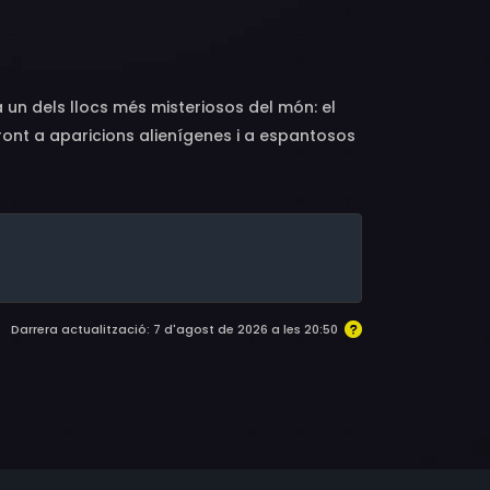
 un dels llocs més misteriosos del món: el
front a aparicions alienígenes i a espantosos
es. Però les coses empitjoren encara més
o, en Shaggy i companyia no poden resoldre
les següents víctimes del maleït Triangle.
Darrera actualització: 7 d'agost de 2026 a les 20:50