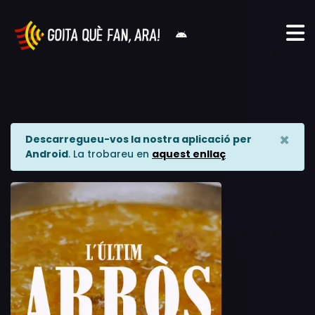
×
Descarregueu-vos la nostra aplicació per
Android
. La trobareu en
aquest enllaç