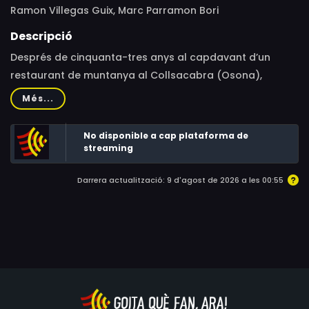
Ramon Villegas Guix, Marc Parramon Bori
Descripció
Després de cinquanta-tres anys al capdavant d’un
restaurant de muntanya al Collsacabra (Osona),
Montserrat, Maria i Pilar s'acomiaden, dient que les
Més...
acomiaden: “Perquè ja som velles...”Es tracta d’un
document etnogràfic i cultural que mostra una manera
No disponible a cap plataforma de
de fer i de ser que esdevé història. L’últim servei al
streaming
restaurant de Cabrera abans del relleu generacional.
Darrera actualització: 9 d'agost de 2026 a les 00:55
L’últim arròs.