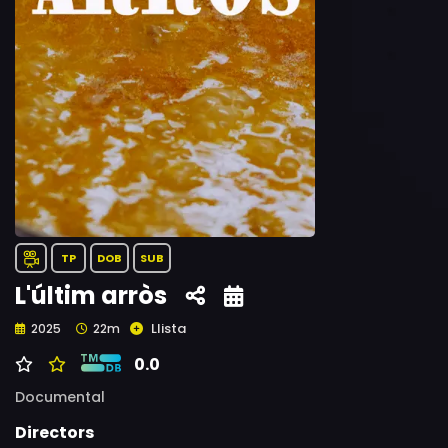
TP
DOB
SUB
L'últim arròs
Llista
2025
22m
0.0
Documental
Directors