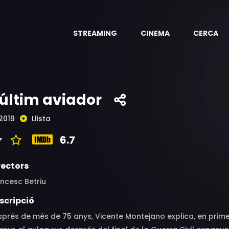
STREAMING
CINEMA
CERCA
'últim aviador
2019
Llista
6.7
rectors
ncesc Betriu
scripció
prés de més de 75 anys, Vicente Montejano explica, en prim