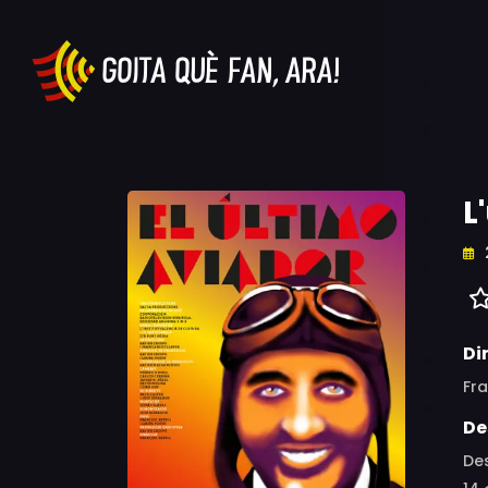
L
Di
Fra
De
Des