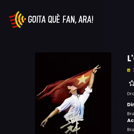
L
Dr
Di
Br
Ac
Br