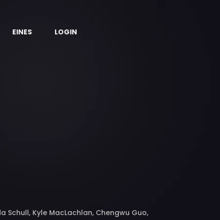
EINES
LOGIN
a Schull, Kyle MacLachlan, Chengwu Guo,