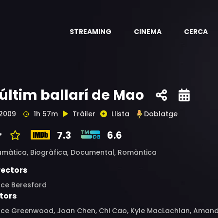
STREAMING
CINEMA
CERCA
'últim ballarí de Mao
2009
1h 57m
Tràiler
Llista
Doblatge
7.3
6.6
amàtica,
Biogràfica,
Documental,
Romàntica
rectors
uce Beresford
tors
uce Greenwood, Joan Chen, Chi Cao, Kyle MacLachlan, Amand