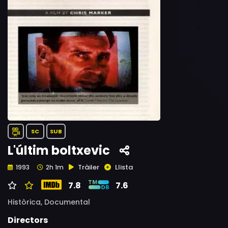
SC
SUB
L'últim boltxevic
Tràiler
Llista
1993
2h 1m
7.8
7.6
Històrica,
Documental
Directors