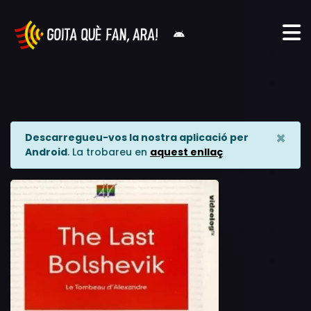
×
Descarregueu-vos la nostra aplicació per
Android
. La trobareu en
aquest enllaç