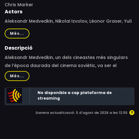
Chris Marker
Actors
Aleksandr Medvedkin, Nikolai Izvolov, Léonor Graser, Yuli
Raizman, Antonina Pirojkova, Jean-Claude Dauphin,
Més...
Michael Pennington
Descripció
Aleksandr Medvedkin, un dels cineastes més singulars
de l’època daurada del cinema soviètic, va ser el
responsable de l’extraordinari projecte de cinema
Més...
popular anomenat cinema-tren. La seva vida comença
amb el segle XX, traspassa tots els avatars i amargors
No disponible a cap plataforma de
de la Unió Soviètica i s’apaga amb l’arribada de la
streaming
Perestroika.
Darrera actualització: 5 d'agost de 2026 a les 12:55