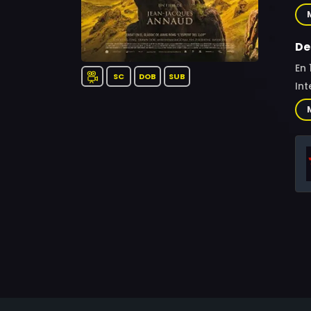
Hua
De
En 
SC
DOB
SUB
Int