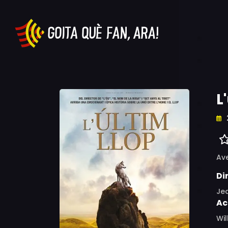
L
Av
Di
Je
Ac
Wi