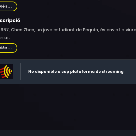
ng Xiaolei, Chanart, Xia Xing
Més...
scripció
1967, Chen Zhen, un jove estudiant de Pequín, és enviat a vi
erior.
Més...
No disponible a cap plataforma de streaming