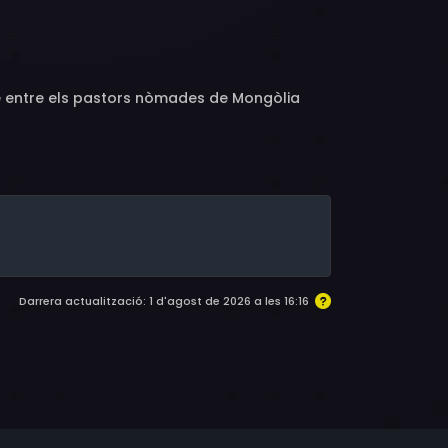
ure entre els pastors nòmades de Mongòlia
Darrera actualització: 1 d'agost de 2026 a les 16:16