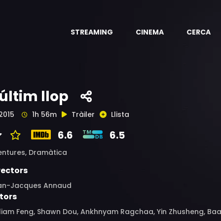
STREAMING
CINEMA
CERCA
'últim llop
2015
1h 56m
Tràiler
Llista
6.6
6.5
entures,
Dramàtica
rectors
an-Jacques Annaud
tors
lliam Feng, Shawn Dou, Ankhnyam Ragchaa, Yin Zhusheng, Baa