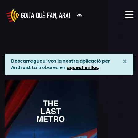
×
Descarregueu-vos la nostra aplicació per
Android
. La trobareu en
aquest enllaç