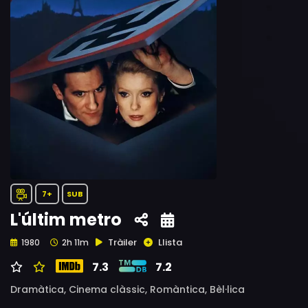
7+
SUB
L'últim metro
Tràiler
Llista
1980
2h 11m
7.3
7.2
Dramàtica,
Cinema clàssic,
Romàntica,
Bèl·lica