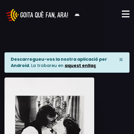
×
Descarregueu-vos la nostra aplicació per
Android
. La trobareu en
aquest enllaç