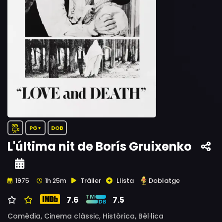
PG+
DOB
L'última nit de Borís Gruixenko
Tràiler
Llista
Doblatge
1975
1h 25m
7.6
7.5
Comèdia,
Cinema clàssic,
Històrica,
Bèl·lica