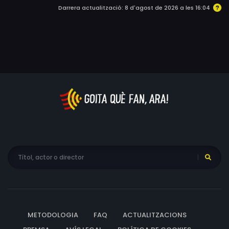
venjar-se de la seva enemiga. El desenllaç ens
Darrera actualització: 8 d'agost de 2026 a les 16:04
descobrirà la força de la màgia autèntica i revelarà qui
és el veritable dolent d'aquesta història.
METODOLOGIA
FAQ
ACTUALITZACIONS