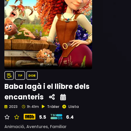
TP
DOB
Baba Iagà i el llibre dels
encanteris
Tràiler
Llista
2023
1h 41m
5.5
6.4
Animació,
Aventures,
Familiar