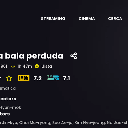
STREAMING
CINEMA
CERCA
a bala perduda
1961
1h 47m
Llista
7.2
7.1
amàtica
rectors
 Hyun-mok
tors
 Jin-kyu, Choi Mu-ryong, Seo Ae-ja, Kim Hye-jeong, No Jae-s