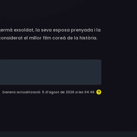
eol, Choi Myeong-su, Lee Yong, Lee Kyung-
Sung, Park Won, Choe Geon, Kim Mi-sook, Mun
germà exsoldat, la seva esposa prenyada i la
nsiderat el millor film coreà de la història.
Darrera actualització: 5 d'agost de 2026 a les 04:46