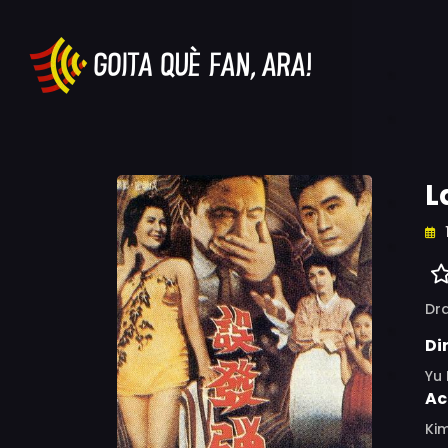
L
Dr
Di
Yu
Ac
Kim