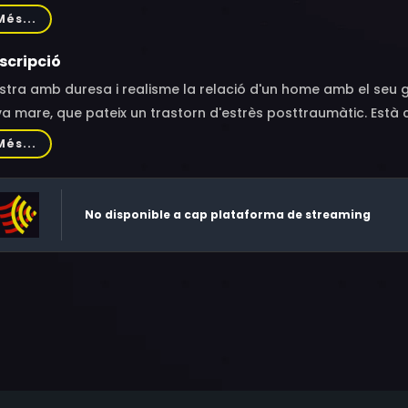
on, Nam Chun-yeok, Park Gyeong-hui, Ko Seol-bong, Ji Bang-y
Més...
on, Seo Kyeong-hui, Lee Ji-na, Choi Kil-ho, Kim Seung, Choi 
-ran, Lee Dae-yub, Yang Il-min, Park Gyeong-ju
scripció
tra amb duresa i realisme la relació d'un home amb el seu 
a mare, que pateix un trastorn d'estrès posttraumàtic. Està co
Més...
No disponible a cap plataforma de streaming