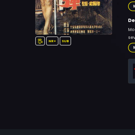
se
che
Hye
De
Mos
sev
NR+
SUB