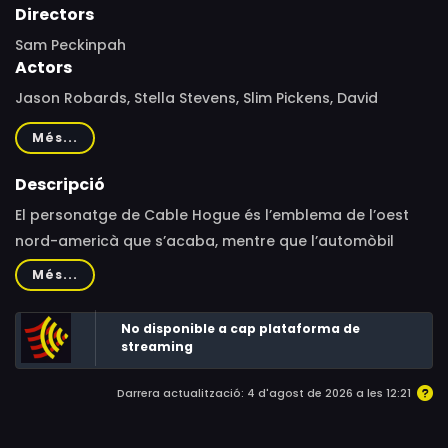
Directors
Sam Peckinpah
Actors
Jason Robards, Stella Stevens, Slim Pickens, David
Warner, L.Q. Jones, Strother Martin, R.G. Armstrong, Peter
Més...
Whitney, Gene Evans, William Mims, Susan O'Connell,
Vaughn Taylor, Kathleen Freeman, Max Evans, James
Descripció
Anderson, Felix Nelson, Darwin Lamb, Mary Munday,
El personatge de Cable Hogue és l’emblema de l’oest
William D. Faralla, Matthew Peckinpah, Victor Izay
nord-americà que s’acaba, mentre que l’automòbil
representa l’arribada dels nous temps que, en la part
Més...
final, assolirà un simbolisme més que evident, com la
manera d’acabar amb tota una època.
No disponible a cap plataforma de
streaming
Darrera actualització: 4 d'agost de 2026 a les 12:21