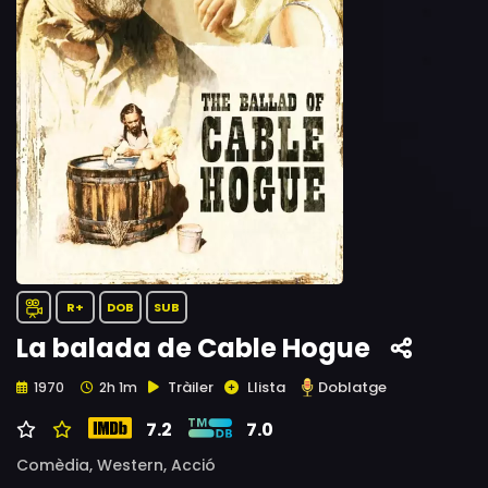
R+
DOB
SUB
La balada de Cable Hogue
Tràiler
Llista
Doblatge
1970
2h 1m
7.2
7.0
Comèdia,
Western,
Acció