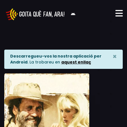
×
Descarregueu-vos la nostra aplicació per
Android
. La trobareu en
aquest enllaç