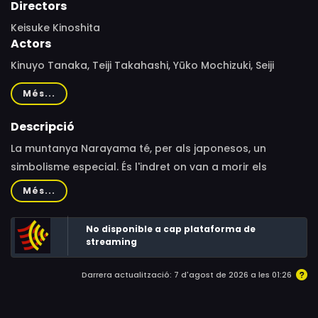
Directors
Keisuke Kinoshita
Actors
Kinuyo Tanaka, Teiji Takahashi, Yūko Mochizuki, Seiji
Miyaguchi, Yūnosuke Itō, Ken Mitsuda, Danko Ichikawa,
Més...
Keiko Ogasawara, Eijirō Tōno, Kō Nishimura, Katsuyuki
Hattori, Tokuji Kobayashi, Masao Oda
Descripció
La muntanya Narayama té, per als japonesos, un
simbolisme especial. És l'indret on van a morir els
camperols quan ja no poden treballar. Kinoshita va
Més...
recrear aquesta antiga llegenda japonesa utilitzant els
elements escènics i musicals del teatre kabuki.
No disponible a cap plataforma de
streaming
Darrera actualització: 7 d'agost de 2026 a les 01:26