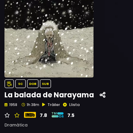
SC
DOB
SUB
La balada de Narayama
Tràiler
Llista
1958
1h 38m
7.8
7.5
Dramàtica