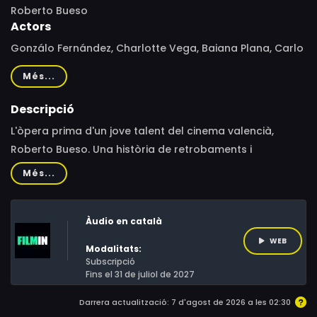
Roberto Bueso
Actors
Gonzálo Fernández, Charlotte Vega, Baiana Plana, Carlo
Blanco, Pepo Llopis, Xavi Giner, Hugo Rubert, Gonzalo
Més...
Fernández, Pepo Llopís, Imma Sancho, Enric Benavent
Descripció
L'òpera prima d'un jove talent del cinema valencià,
Roberto Bueso. Una història de retrobaments i
humanitat sobre un noi emigrat a Londres que torna a la
Més...
seva València natal. L'Edu, un jove músic que viu a
l'estranger, torna a la seva València natal per assistir al
Àudio en català
casament del seu germà. La tornada desperta en ell la
necessitat de recuperar tot el que va deixar enrere:
WEB
Modalitats:
especialment a Alícia, l'eterna xicota del seu millor amic.
Subscripció
Fins el 31 de juliol de 2027
Darrera actualització: 7 d'agost de 2026 a les 02:30