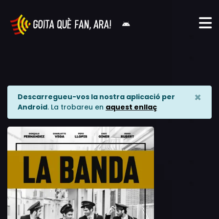
×
Descarregueu-vos la nostra aplicació per
Android
. La trobareu en
aquest enllaç