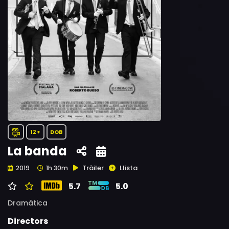
12+
DOB
La banda
Tràiler
Llista
2019
1h 30m
5.7
5.0
Dramàtica
Directors