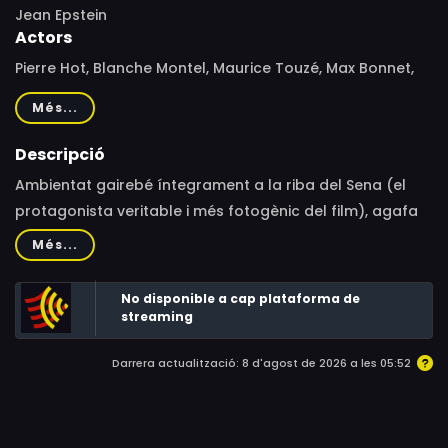
Jean Epstein
Actors
Pierre Hot, Blanche Montel, Maurice Touzé, Max Bonnet,
Jean-David Évremond, Marie Lacroix
Més...
Descripció
Ambientat gairebé íntegrament a la riba del Sena (el
protagonista veritable i més fotogènic del film), agafa
com a pretext narratiu la relació entre una noia i el seu
Més...
germà adoptat des que eren petits.
No disponible a cap plataforma de
streaming
Darrera actualització: 8 d'agost de 2026 a les 05:52