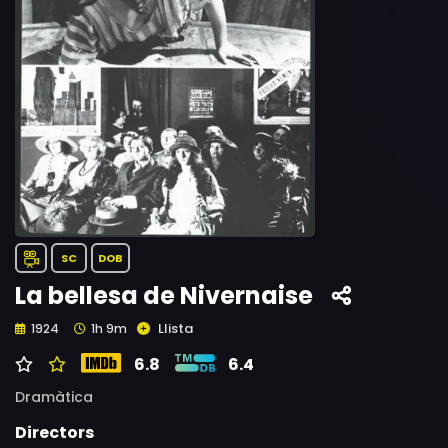
SC
DOB
La bellesa de Nivernaise
Llista
1924
1h 9m
6.8
6.4
Dramàtica
Directors