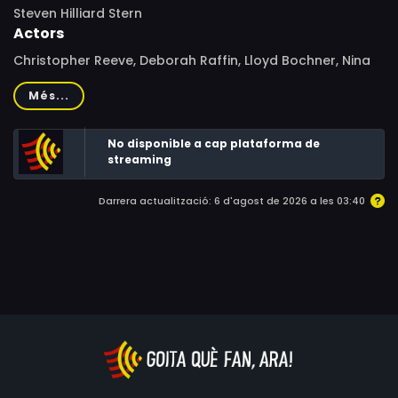
Steven Hilliard Stern
Actors
Christopher Reeve, Deborah Raffin, Lloyd Bochner, Nina
Foch, Helen Shaver, J. T. Walsh, Susan Astley, Ian Black,
Més...
Leslie Carlson, Todd Duckworth, Tom Heaton, Walter
Marsh, Stephen E. Miller, Scott Owen, Joel Palmer, Justin
No disponible a cap plataforma de
Perrier, Christopher Perrier, Dean Regan, Emmett Singer,
streaming
Malcolm Stewart, Ted Stidder, French Tickner, Ian Tracey
Darrera actualització: 6 d'agost de 2026 a les 03:40