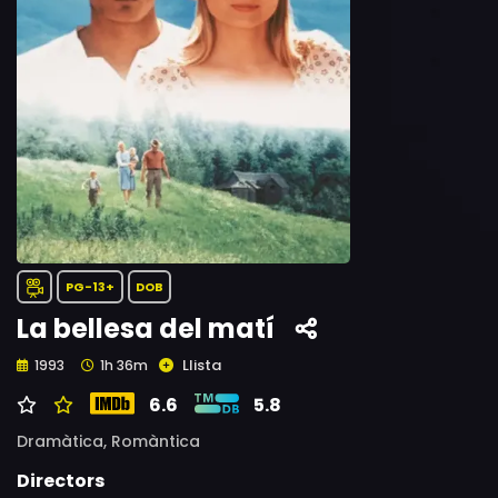
PG-13+
DOB
La bellesa del matí
Llista
1993
1h 36m
6.6
5.8
Dramàtica,
Romàntica
Directors