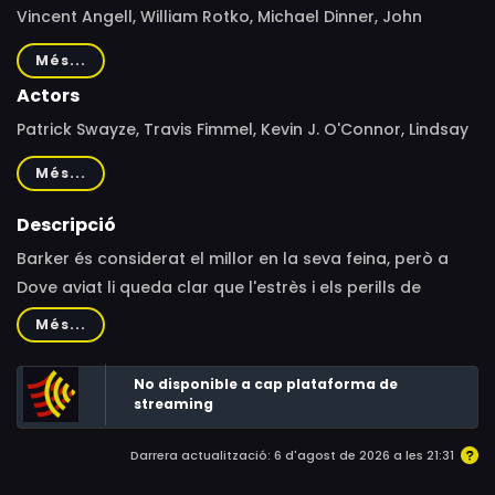
Vincent Angell, William Rotko, Michael Dinner, John
Badham, Sanford Bookstaver
Més...
Actors
Patrick Swayze, Travis Fimmel, Kevin J. O'Connor, Lindsay
Pulsipher, Lawrence Gilliard Jr., Dion Strowhorn Sr., Dale
Més...
Caba, Laura Otto, Bernadette Lords, Tim Krueger, Randy
Bernales
Descripció
Barker és considerat el millor en la seva feina, però a
Dove aviat li queda clar que l'estrès i els perills de
treballar secretament fan impossibles les relacions
Més...
normals. A mesura que es posen a prova en casos que
els enfronten amb narcotraficants despietats,
No disponible a cap plataforma de
traficants d'armes perillosos, policies corruptes i
streaming
assassins a sou mortífers, també combaten contra el
Darrera actualització: 6 d'agost de 2026 a les 21:31
seu propi secret. A Dove se li ha demanat que cooperi
en una investigació de l'FBI sobre Barker, que és sospitós