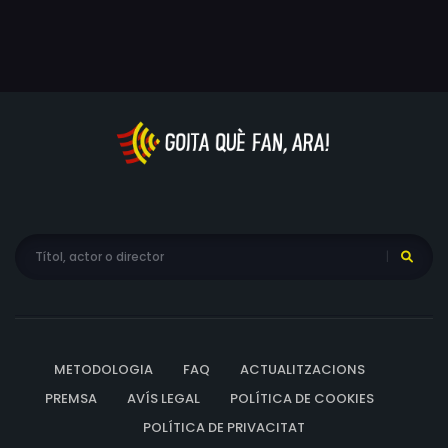
d'anar més enllà de les normes. Mentrestant, Baker
investiga una conspiració dins del departament per
protegir un grup d'agents que operen fora de la llei.
Durant tretze capítols, en què es mostra la cara més
sòrdida de la ciutat de Chicago, la sèrie "La bèstia"
actualitza el gènere policíac amb espectaculars
escenes d'acció i trames tèrboles. Un "thriller" modern
en què l'espectador es trobarà amb tràfics d'armes i
drogues, xarxes d'explotació sexual i la tan actual
corrupció política. Res és el que sembla a "The Beast".
No se sap mai en qui es pot confiar plenament ni quins
són els molts secrets que amaguen els protagonistes.
"La bèstia" va ser l'últim treball de Patrick Swayze. El seu
delicat estat de salut va impedir que es rodés una
METODOLOGIA
FAQ
ACTUALITZACIONS
segona temporada de la sèrie, i d'aquesta manera es
PREMSA
AVÍS LEGAL
POLÍTICA DE COOKIES
va convertir en l'últim llegat de l'actor, que va morir el 14
POLÍTICA DE PRIVACITAT
de setembre del 2009.