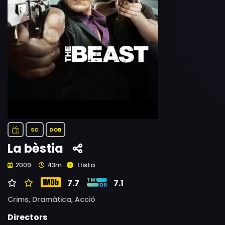
SC
DOB
La bèstia
Llista
2009
43m
7.7
7.1
Crims,
Dramàtica,
Acció
Directors