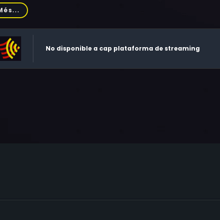
affi, Shoshi Marciano, Yitzhak Ne'eman, David Sherrill, Moshe 
Més...
at Mor, Rami Heuberger, Avi Gilor, Roberto Pollak, Beni Baruc
No disponible a cap plataforma de streaming