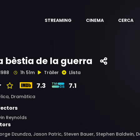
STREAMING
CINEMA
CERCA
a bèstia de la guerra
1988
1h 51m
Tràiler
Llista
7.3
7.1
·lica,
Dramàtica
rectors
vin Reynolds
tors
rge Dzundza, Jason Patric, Steven Bauer, Stephen Baldwin, Don