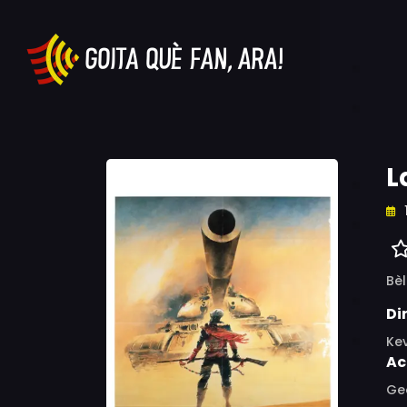
L
Bèl
Di
Ke
Ac
Geo