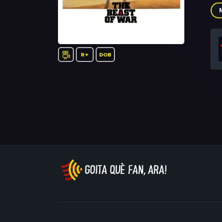
Jer
Osn
R+
DOB