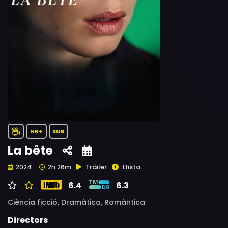
NR+
SUB
La bête
Tràiler
Llista
2024
2h 26m
6.4
6.3
Ciència ficció,
Dramàtica,
Romàntica
Directors