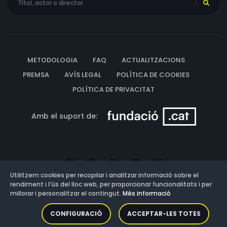
METODOLOGIA
FAQ
ACTUALITZACIONS
PREMSA
AVÍS LEGAL
POLÍTICA DE COOKIES
POLÍTICA DE PRIVACITAT
Amb el suport de:
Utilitzem cookies per recopilar i analitzar informació sobre el
rendiment i l’ús del lloc web, per proporcionar funcionalitats i per
millorar i personalitzar el contingut.
Més informació
Versió: 3.13.0.202607011342
CONFIGURACIÓ
ACCEPTAR-LES TOTES