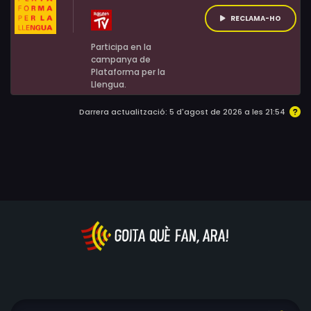
No obstant això, la por a una inquietant premonició
RECLAMA-HO
s'apodera d'ella: té la sensació que s'aveïna una
Participa en la
catàstrofe.
campanya de
Plataforma per la
Llengua.
Darrera actualització: 5 d'agost de 2026 a les 21:54