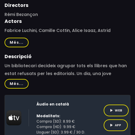
Directors
Rémi Bezançon
Actors
Fabrice Luchini, Camille Cottin, Alice Isaaz, Astrid
Whettnall, Bastien Bouillon, Hanna Schygulla, Josiane
Més...
Stoléru, Marc Fraize, Marie-Christine Orry, Vincent
Winterhalter, Florence Muller, Philypa Phoenix, Lyès Salem,
Descripció
Tristan Carné, Annie Mercier, Louis Descols, Louka
Un bibliotecari decideix agrupar tots els llibres que han
Meliava, Pierre Bourel
estat refusats per les editorials. Un dia, una jove
escriptora descobreix aquesta biblioteca i trobarà un
Més...
tresor, la novel·la "Les últimes hores d'una història
d'amor", escrita per Henri Pick.
Àudio en català
WEB
Modalitats:
Compra (SD): 8.99 €
APP
Compra (HD): 9.99 €
Lloguer (SD): 3.99 € / 30 D.