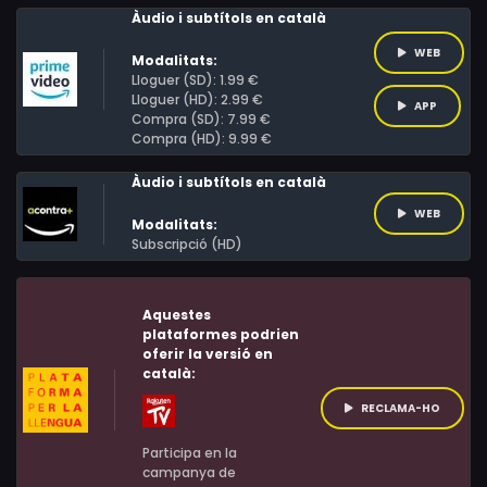
Àudio i subtítols en català
WEB
Modalitats:
Lloguer (SD): 1.99 €
Lloguer (HD): 2.99 €
APP
Compra (SD): 7.99 €
Compra (HD): 9.99 €
Àudio i subtítols en català
WEB
Modalitats:
Subscripció (HD)
Aquestes
plataformes podrien
oferir la versió en
català:
RECLAMA-HO
Participa en la
campanya de