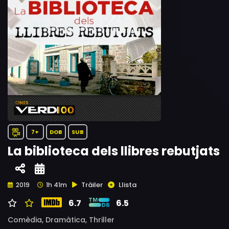
7+
DOB
SUB
La biblioteca dels llibres rebutjats
Tràiler
Llista
2019
1h 41m
6.7
6.5
Comèdia,
Dramàtica,
Thriller