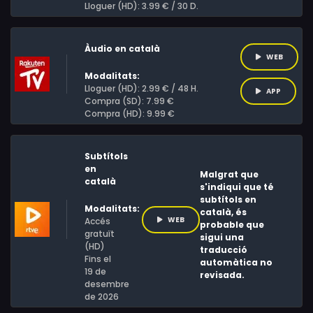
Lloguer (HD): 3.99 € / 30 D.
Àudio en català
WEB
Modalitats:
Lloguer (HD): 2.99 € / 48 H.
APP
Compra (SD): 7.99 €
Compra (HD): 9.99 €
Subtítols
en
Malgrat que
català
s'indiqui que té
subtítols en
Modalitats:
català, és
WEB
Accés
probable que
gratuït
sigui una
(HD)
traducció
Fins el
automàtica no
19 de
revisada.
desembre
de 2026