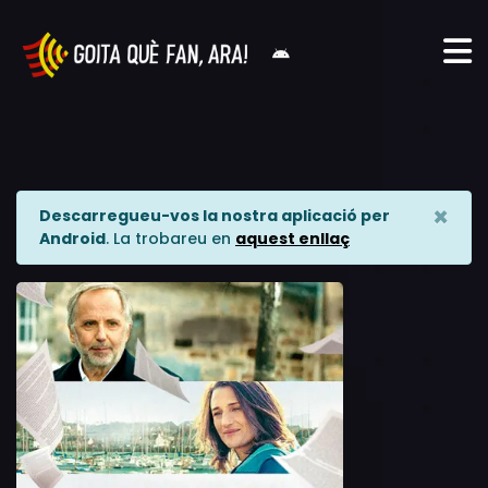
×
Descarregueu-vos la nostra aplicació per
Android
. La trobareu en
aquest enllaç