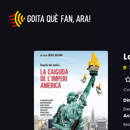
L
Co
Di
De
Ac
Max