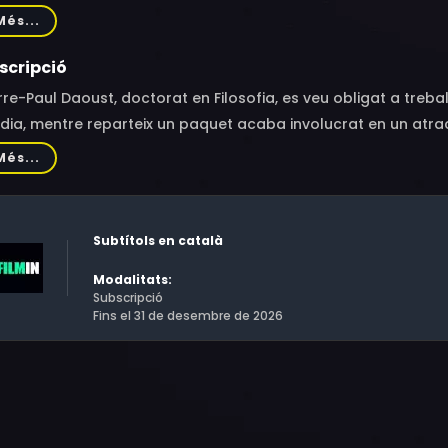
y Girard, Alexandre Landry, Louis Morissette, Pierre Curzi, Pat
Més...
eviève Schmidt, Paul Doucet, Denis Bouchard, Yan England, D
hard, Claude Legault, James Hyndman, Benoît Brière, Gaston
scripció
ulith Sintharaphone, Kémy St-Éloy, Marcello Di Fruscia
rre-Paul Daoust, doctorat en Filosofia, es veu obligat a treb
 dia, mentre reparteix un paquet acaba involucrat en un a
Més...
Subtítols en català
Modalitats:
Subscripció
Fins el 31 de desembre de 2026