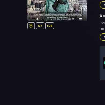
Rem
Gen
Béc
De
Ano
Pie
12+
SUB
Un