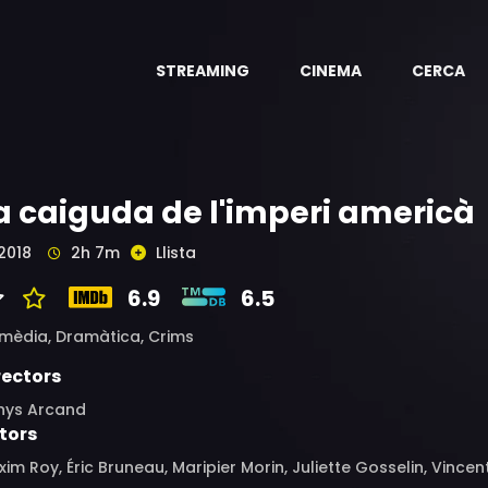
STREAMING
CINEMA
CERCA
a caiguda de l'imperi americà
2018
2h 7m
Llista
6.9
6.5
mèdia,
Dramàtica,
Crims
rectors
nys Arcand
tors
im Roy, Éric Bruneau, Maripier Morin, Juliette Gosselin, Vince