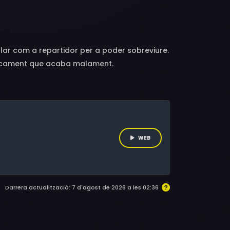
rick Abellard, Florence Longpré, Eddy King,
avid Savard, Alain Goulem, Catherine Paquin-
 Lepage, Laurent Paquin, François Dompierre,
allar com a repartidor per a poder sobreviure.
tracament que acaba malament.
WEB
Darrera actualització: 7 d'agost de 2026 a les 02:36