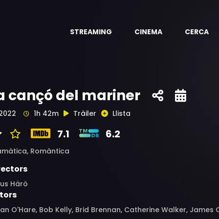
STREAMING
CINEMA
CERCA
a cançó del mariner
2022
1h 42m
Tràiler
Llista
7.1
6.2
amàtica,
Romàntica
rectors
aus Härö
tors
an O'Hare, Bob Kelly, Brid Brennan, Catherine Walker, Jame