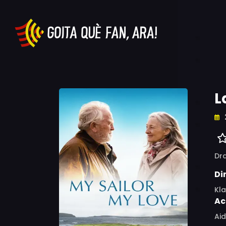
L
Dr
Di
Kl
Ac
Aid