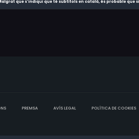
algrat que s'indiqui que té subtítols en català, és probable que
ONS
PREMSA
AVÍS LEGAL
POLÍTICA DE COOKIES