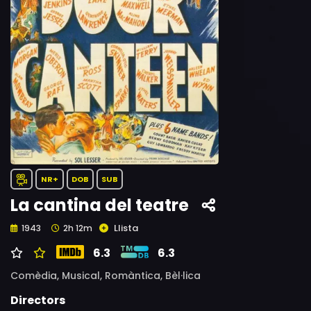
NR+
DOB
SUB
La cantina del teatre
Llista
1943
2h 12m
6.3
6.3
Comèdia,
Musical,
Romàntica,
Bèl·lica
Directors