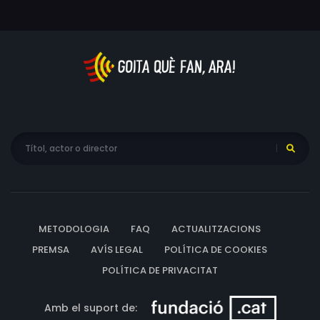
Alan Mowbray, Elliott Nugent, Patrick O'Moore, Franklin
Pangborn, Helen Parrish, Brock Pemberton, Selena Royle,
Marion Shockley, Cornelia Otis Skinner, Ned Sparks, Bill
Stern, Arleen Whelan, May Whitty, Count Basie, Xavier
Cugat, Benny Goodman, Kay Kyser, Guy Lombardo,
Freddy Martin, Marjorie Riordan, Lon McCallister,
Margaret Early, Sunset Carson, Dorothea Kent, Frederick
Brady, Anne G. Sterling, Jack Lambert, Gertrude
Lawrence, Peggy Lee, Harry Babbitt, Dave Barbour, Alice
Barry, Leah Benner, Julie Conway, Jane Cowl, Helen
Dumas, Trudy Erwin, Dorothy Fields, Pat Flaherty, Arlene
Francis, Mack Gray, George E. Green, Eddie Hall, Leonard
METODOLOGIA
FAQ
ACTUALITZACIONS
Harper, Edna Mae Harris, Louis Jean Heydt, John James,
Virginia Kaye, Kenner G. Kemp, Maurice Marks, Jack
PREMSA
AVÍS LEGAL
POLÍTICA DE COOKIES
Martin, Sully Mason, George Mathews, Marian Moore,
POLÍTICA DE PRIVACITAT
Elizabeth Morgan, Honeychile Perdue, Caleb Peterson,
Francis Pierlot, Django Reinhardt, Ruby Richards, Verna
Amb el suport de: