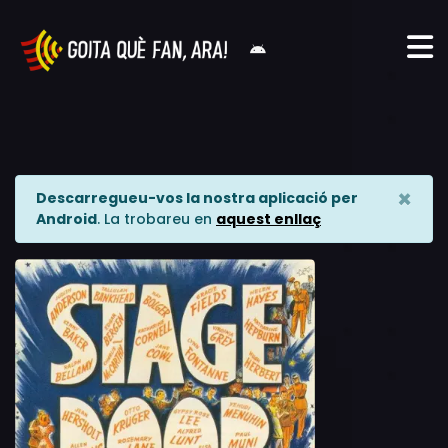
×
Descarregueu-vos la nostra aplicació per
Android
. La trobareu en
aquest enllaç